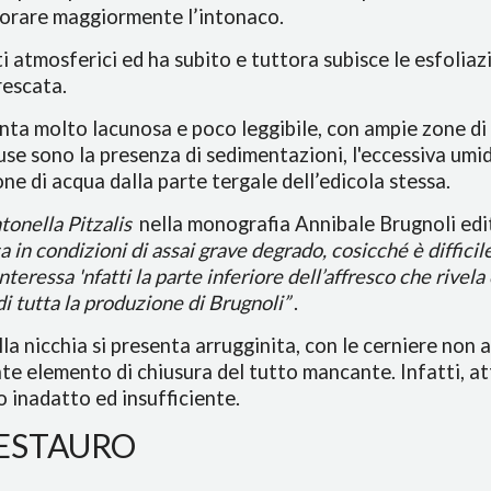
iorare maggiormente l’intonaco.
i atmosferici ed ha subito e tuttora subisce le esfoliaz
rescata.
senta molto lacunosa e poco leggibile, con ampie zone di
use sono la presenza di sedimentazioni, l'eccessiva umidi
ione di acqua dalla parte tergale dell’edicola stessa.
tonella Pitzalis
nella monografia Annibale Brugnoli edi
a in condizioni di assai grave degrado, cosicché è diffici
interessa 'nfatti la parte inferiore dell’affresco che rive
di tutta la produzione di Brugnoli”
.
lla nicchia si presenta arrugginita, con le cerniere non
te elemento di chiusura del tutto mancante. Infatti, a
o inadatto ed insufficiente.
RESTAURO