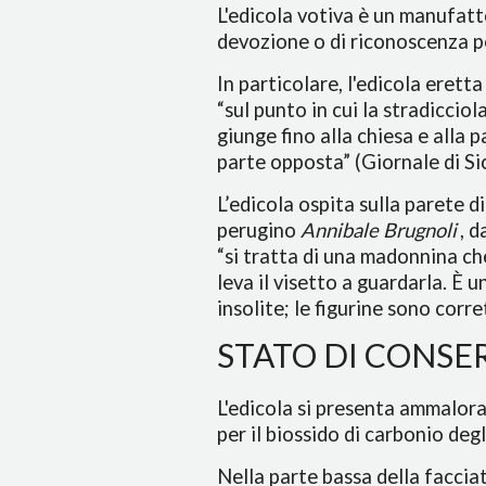
L'edicola votiva è un manufatto
devozione o di riconoscenza pe
In particolare, l'edicola eretta
“sul punto in cui la stradicciol
giunge fino alla chiesa e alla 
parte opposta” (Giornale di Si
L’edicola ospita sulla parete 
perugino
Annibale Brugnoli
, 
“si tratta di una madonnina ch
leva il visetto a guardarla. È 
insolite; le figurine sono corre
STATO DI CONSE
L'edicola si presenta ammalorat
per il biossido di carbonio deg
Nella parte bassa della facciat