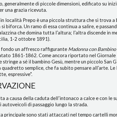
, generalmente di piccole dimensioni, edificato su inizi
r una grazia ricevuta.
 in località Prepo è una piccola struttura che si trova a
a si biforca. Un ramo di essa continua a salire, e passando
palazzina che domina tutta l’altura; l’altra discende in m
cilia, 1-2 ottobre 1891).
di fondo un affresco raffigurante
Madonna con Bambino 
datato 1861-1862. Come ancora riportato nel Giornale d
e stringe a sé il bambino Gesù, mentre un piccolo San Gi
un quadretto semplice, che fa subito pensare all’arte. L
tte, espressive”.
RVAZIONE
a a causa della caduta dell’intonaco a calce e con le su
li autoveicoli di passaggio lungo la strada.
a principale sono stati attaccati nel tempo cartelli mort