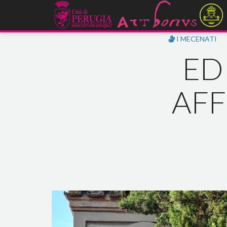
I MECENATI
ED
AFF